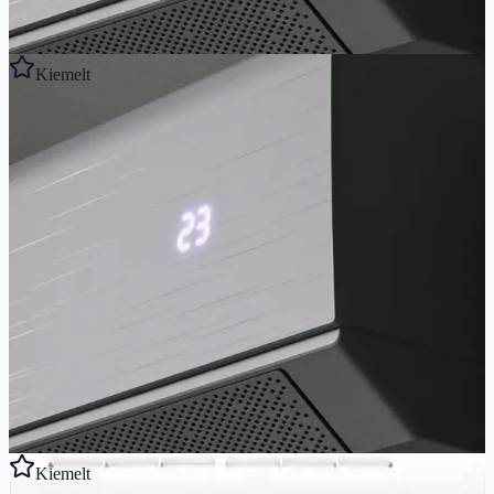
315 900 Ft
Részletek megtekintése
Kiemelt
Gyors előnézet
AUX
AUX AURA 3,5 kW A+++
Csúcskategóriás A+++ klíma, SoftBreeze huzatmentes technológia,
-32°C-ig fűt. Ultra csendes.
3.5
kW
4.2
kW
A+++/A++
Ajánlott helyiség:
29
-
45
m²
329 900 Ft
Részletek megtekintése
Kiemelt
Gyors előnézet