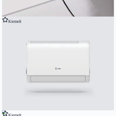
206 400 Ft
Részletek megtekintése
Kiemelt
Gyors előnézet
RCOOL
RCOOL ECONIC 4 2,7 kW
Megbízható, gazdaságos klíma WiFi-vel, 15-25 m²-re. A++/A+
besorolás, -15°C-ig fűt.
2.7
kW
2.7
kW
A++/A+
Ajánlott helyiség:
9
-
25
m²
213 900 Ft
Részletek megtekintése
Kiemelt