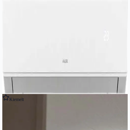
AUX
AUX DELTA 3 2,7 kW
iF Design díjas prémium klíma, UV sterilizálás, -25°C-ig fűt. 10 év
garancia!
2.7
kW
3.2
kW
A++/A+
Ajánlott helyiség:
9
-
29
m²
262 900 Ft
Részletek megtekintése
Kiemelt
Gyors előnézet
AUX
AUX DELTA 3 3,5 kW