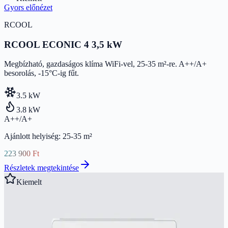
Gyors előnézet
RCOOL
RCOOL ECONIC 4 3,5 kW
Megbízható, gazdaságos klíma WiFi-vel, 25-35 m²-re. A++/A+
besorolás, -15°C-ig fűt.
3.5
kW
3.8
kW
A++/A+
Ajánlott helyiség:
25
-
35
m²
223 900 Ft
Részletek megtekintése
Kiemelt
Gyors előnézet
RCOOL