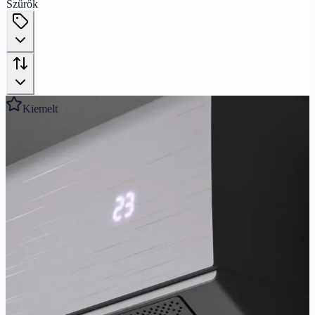
Szűrők
Kiemelt
Gyors előnézet
AUX
AUX AURA 2,7 kW A+++
Csúcskategóriás A+++ klíma, SoftBreeze huzatmentes technológia,
-32°C-ig fűt. Ultra csendes.
2.7
kW
3.3
kW
A+++/A++
Ajánlott helyiség:
9
-
29
m²