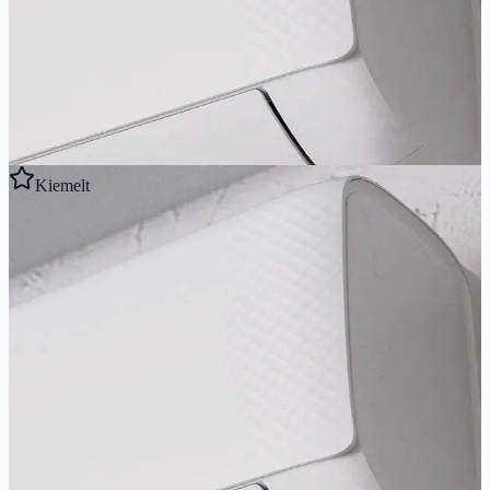
2.6
kW
A++/A+
Ajánlott helyiség:
9
-
29
m²
197 800 Ft
Részletek megtekintése
Kiemelt
Gyors előnézet
AUX
AUX GAMMA 3R 3,5 kW
Megbízható klíma gazdag funkciókkal, WiFi, -15°C-ig fűt. 10 év
garancia, kiváló ár.
3.5
kW
3.8
kW
A++/A+
Ajánlott helyiség:
29
-
45
m²