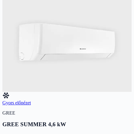
GREE
GREE PULSE 3,2 kW
GREE megbízhatóság kedvező áron. 3D légáram, WiFi, -15°C-ig
fűt. A++ besorolás.
3.2
kW
3.4
kW
A++/A+
Ajánlott helyiség:
29
-
45
m²
283 900 Ft
Részletek megtekintése
Gyors előnézet
GREE
GREE SUMMER 4,6 kW