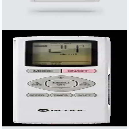
Ajánlott helyiség:
30
-
60
m²
323 900 Ft
Részletek megtekintése
Gyors előnézet
RCOOL
RCOOL FLOW 5,4 kW
Prémium klíma Flow4D technológiával, extra csendes (19 dB),
-25°C-ig fűt. A++ besorolás.
5.4
kW
5.6
kW
A++/A+
Ajánlott helyiség:
30
-
60
m²
399 900 Ft
Részletek megtekintése
Gyors előnézet