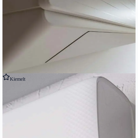
iF Design díjas prémium klíma, UV sterilizálás, -25°C-ig fűt. 10 év
garancia!
3.5
kW
3.85
kW
A++/A+
Ajánlott helyiség:
29
-
45
m²
276 900 Ft
Részletek megtekintése
Kiemelt
Gyors előnézet
AUX
AUX GAMMA 3R 2,6 kW
Megbízható klíma gazdag funkciókkal, WiFi, -15°C-ig fűt. 10 év
garancia, kiváló ár.
2.6
kW