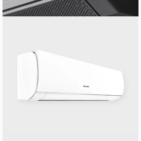
471 900 Ft
Részletek megtekintése
Gyors előnézet
GREE
Gree Comfort Pro 3,5 kW
Wi-Fi (2,4 GHz) vezérlés, 3D légáram, Cold plasma szűrő,
Távirányítóba integrált hőmérő (I FEEL), 8°C-os temperálás, Extra
csendes kialakítás, Fűtés -25°C külső hőmérsékletig, H tarifa
igényelhető, Kompresszor karter és csepptálca fűtés
3.5
kW
3.8
kW
A+++/A++
Ajánlott helyiség:
25
-
50
m²
269 900 Ft
Részletek megtekintése
Gyors előnézet