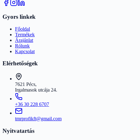
Gyors linkek
Főoldal
Termékek
Árajánlat
Rólunk
Kapcsolat
Elérhetőségek
7621 Pécs,
Irgalmasok utcája 24.
+36 30 228 6707
tmrprofikft@gmail.com
Nyitvatartás