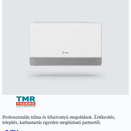
RCOOL
RCOOL SOLO 3 3,5 kW
Kiváló ár-érték arányú prémium klíma, 4D légáram, -25°C-ig fűt.
A++ besorolás, 5 év garancia.
3.5
kW
3.8
kW
A++/A+
Ajánlott helyiség:
29
-
45
m²
256 900 Ft
Részletek megtekintése
Professzionális klíma és hőszivattyú megoldások. Értékesítés,
telepítés, karbantartás egyetlen megbízható partnertől.