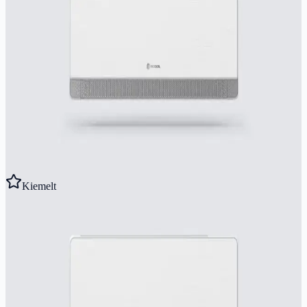
RCOOL FLOW 2,7 kW
Prémium klíma Flow4D technológiával, extra csendes (19 dB),
-25°C-ig fűt. A++ besorolás.
2.7
kW
3.2
kW
A++/A+
Ajánlott helyiség:
15
-
30
m²
262 900 Ft
Részletek megtekintése
Kiemelt
Gyors előnézet
RCOOL
RCOOL FLOW 3,5 kW
Prémium klíma Flow4D technológiával, extra csendes (19 dB),
-25°C-ig fűt. A++ besorolás.