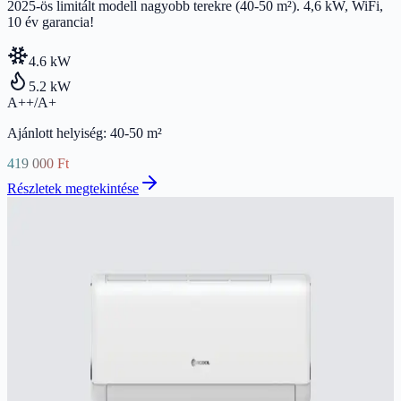
2025-ös limitált modell nagyobb terekre (40-50 m²). 4,6 kW, WiFi,
10 év garancia!
4.6
kW
5.2
kW
A++/A+
Ajánlott helyiség:
40
-
50
m²
419 000 Ft
Részletek megtekintése
Gyors előnézet
RCOOL
RCOOL ECONIC 4 5,1 kW
Megbízható, gazdaságos klíma WiFi-vel, 35-60 m²-re. A++/A+
besorolás, -15°C-ig fűt.
5.1
kW
5.2
kW
A++/A+