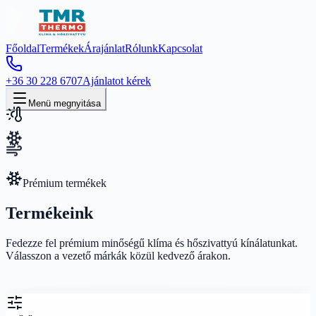
Főoldal
Termékek
Árajánlat
Rólunk
Kapcsolat
+36 30 228 6707
Ajánlatot kérek
Menü megnyitása
Prémium termékek
Termékeink
Fedezze fel prémium minőségű klíma és hőszivattyú kínálatunkat.
Válasszon a vezető márkák közül kedvező árakon.