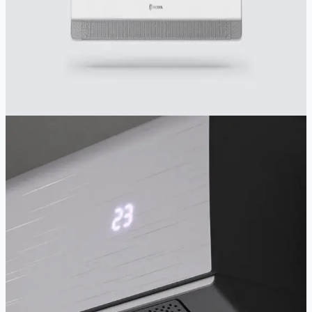
3.5
kW
3.8
kW
A++/A+
Ajánlott helyiség:
29
-
45
m²
276 900 Ft
Részletek megtekintése
Gyors előnézet
AUX
AUX AURA 5,4 kW A+++
Csúcskategóriás A+++ klíma, SoftBreeze huzatmentes technológia,
-32°C-ig fűt. Ultra csendes.
5.4
kW
5.8
kW
A+++/A++
Ajánlott helyiség:
30
-
60
m²